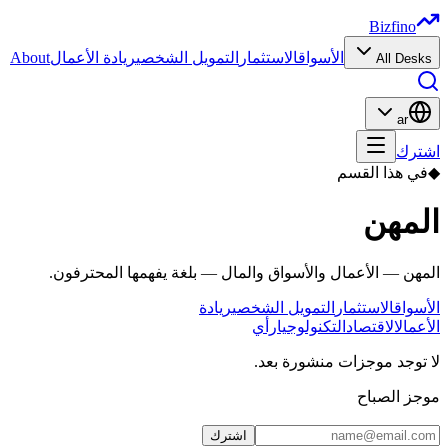
Bizfino
الأسواق
الاستثمار
التمويل الشخصي
ريادة الأعمال
About
All Desks
ar
اشترك
◆
في هذا القسم
المهن
المهن — الأعمال والأسواق والمال — بلغة يفهمها المحترفون.
الأسواق
الاستثمار
التمويل الشخصي
ريادة
الأعمال
الاقتصاد
التكنولوجيا
رأي
لا توجد موجزات منشورة بعد.
موجز الصباح
اشترك