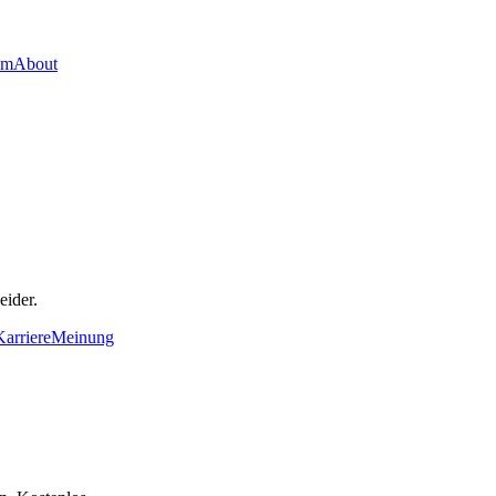
um
About
eider.
Karriere
Meinung