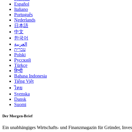
Español
Italiano
Português
Nederlands
日本語
中文
한국어
العربية
עברית
Polski
Русский
Türkçe
हिन्दी
Bahasa Indonesia
Tiếng Việt
ไทย
Svenska
Dansk
Suomi
Der Morgen-Brief
Ein unabhängiges Wirtschafts- und Finanzmagazin für Gründer, Inve