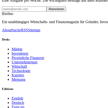
Eine Ausgabe pro Woche. Die wichtigsten Beiträge aus allen Rubrike
Abonnieren
Bizfino
Ein unabhängiges Wirtschafts- und Finanzmagazin für Gründer, Inves
About
Suche
RSS
Sitemap
Desks
Märkte
Investieren
Persönliche Finanzen
Unternehmertum
Wirtschaft
Technologie
Karriere
Meinung
Editions
English
Deutsch
Français