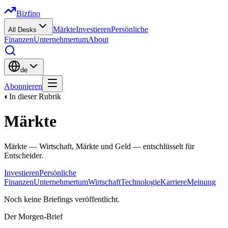
Bizfino
Märkte
Investieren
Persönliche
All Desks
Finanzen
Unternehmertum
About
de
Abonnieren
◐
In dieser Rubrik
Märkte
Märkte — Wirtschaft, Märkte und Geld — entschlüsselt für
Entscheider.
Investieren
Persönliche
Finanzen
Unternehmertum
Wirtschaft
Technologie
Karriere
Meinung
Noch keine Briefings veröffentlicht.
Der Morgen-Brief