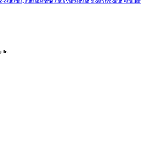
vo-osuustiliä, auttaaksemme sinua valitsemaan oikean työkalun varallisuu
ille.