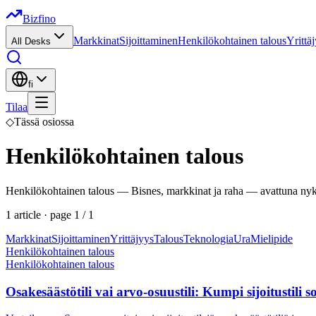
Bizfino
Markkinat
Sijoittaminen
Henkilökohtainen talous
Yrittä
All Desks
fi
Tilaa
◇
Tässä osiossa
Henkilökohtainen talous
Henkilökohtainen talous — Bisnes, markkinat ja raha — avattuna nyk
1
article
· page
1
/
1
Markkinat
Sijoittaminen
Yrittäjyys
Talous
Teknologia
Ura
Mielipide
Henkilökohtainen talous
Henkilökohtainen talous
Osakesäästötili vai arvo-osuustili: Kumpi sijoitustili