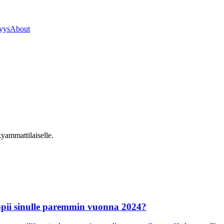
jyys
About
yammattilaiselle.
 sopii sinulle paremmin vuonna 2024?