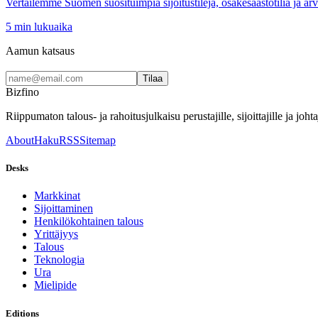
Vertailemme Suomen suosituimpia sijoitustilejä, osakesäästötiliä ja ar
5
min lukuaika
Aamun katsaus
Tilaa
Bizfino
Riippumaton talous- ja rahoitusjulkaisu perustajille, sijoittajille ja johtaj
About
Haku
RSS
Sitemap
Desks
Markkinat
Sijoittaminen
Henkilökohtainen talous
Yrittäjyys
Talous
Teknologia
Ura
Mielipide
Editions