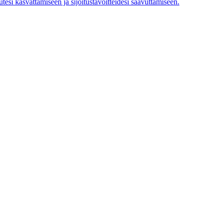
tesi kasvattamiseen ja sijoitustavoitteidesi saavuttamiseen.