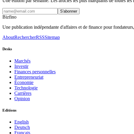
Une édition par semaine. Les articles les plus marquants de toutes les 
S'abonner
Bizfino
Une publication indépendante d'affaires et de finance pour fondateurs, 
About
Rechercher
RSS
Sitemap
Desks
Marchés
Investir
Finances personnelles
Entrepreneuriat
Économie
Technologie
Carrières
Opinion
Editions
English
Deutsch
Français