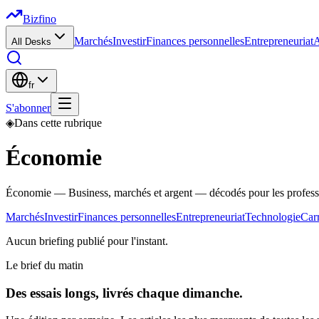
Bizfino
Marchés
Investir
Finances personnelles
Entrepreneuriat
A
All Desks
fr
S'abonner
◈
Dans cette rubrique
Économie
Économie — Business, marchés et argent — décodés pour les profess
Marchés
Investir
Finances personnelles
Entrepreneuriat
Technologie
Carr
Aucun briefing publié pour l'instant.
Le brief du matin
Des essais longs, livrés chaque dimanche.