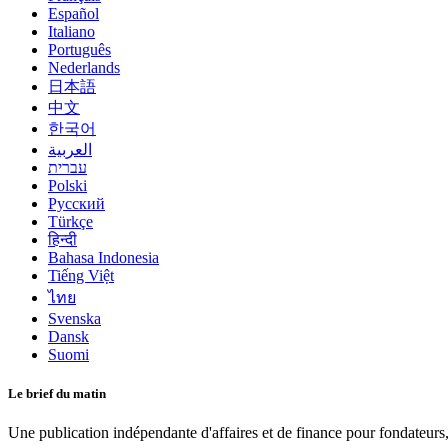
Español
Italiano
Português
Nederlands
日本語
中文
한국어
العربية
עברית
Polski
Русский
Türkçe
हिन्दी
Bahasa Indonesia
Tiếng Việt
ไทย
Svenska
Dansk
Suomi
Le brief du matin
Une publication indépendante d'affaires et de finance pour fondateurs,