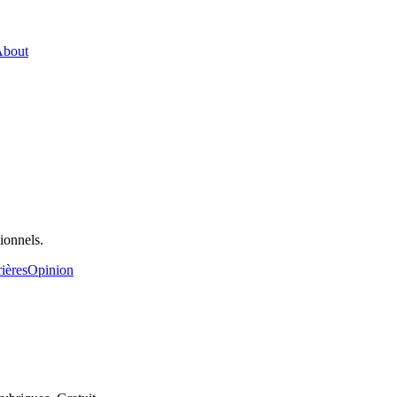
bout
ionnels.
ières
Opinion