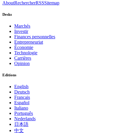
About
Rechercher
RSS
Sitemap
Desks
Marchés
Investir
Finances personnelles
Entrepreneuriat
Économie
Technologie
Carrières
Opinion
Editions
English
Deutsch
Français
Español
Italiano
Português
Nederlands
日本語
中文