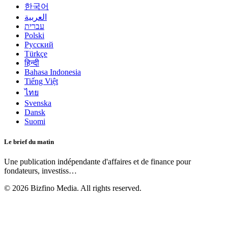
한국어
العربية
עברית
Polski
Русский
Türkçe
हिन्दी
Bahasa Indonesia
Tiếng Việt
ไทย
Svenska
Dansk
Suomi
Le brief du matin
Une publication indépendante d'affaires et de finance pour
fondateurs, investiss
…
©
2026
Bizfino Media. All rights reserved.