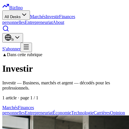
Bizfino
Marchés
Investir
Finances
All Desks
personnelles
Entrepreneuriat
About
fr
S'abonner
▲
Dans cette rubrique
Investir
Investir — Business, marchés et argent — décodés pour les
professionnels.
1
article
· page
1
/
1
Marchés
Finances
personnelles
Entrepreneuriat
Économie
Technologie
Carrières
Opinion