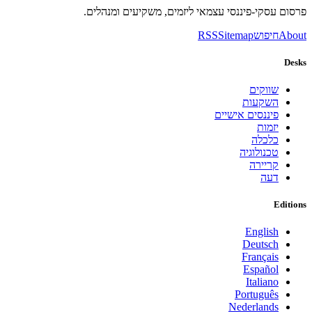
פרסום עסקי-פיננסי עצמאי ליזמים, משקיעים ומנהלים.
About
חיפוש
Sitemap
RSS
Desks
שווקים
השקעות
פיננסים אישיים
יזמות
כלכלה
טכנולוגיה
קריירה
דעה
Editions
English
Deutsch
Français
Español
Italiano
Português
Nederlands