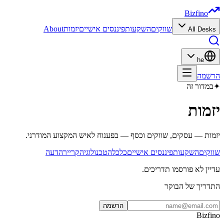
Bizfino
שווקים
השקעות
פיננסים אישיים
יזמות
About
All Desks
he
הרשמה
✦
במדור זה
יזמות
יזמות — עסקים, שווקים וכסף — בפענוח לאיש המקצוע המודרני.
שווקים
השקעות
פיננסים אישיים
כלכלה
טכנולוגיה
קריירה
דעה
עדיין לא פורסמו תדריכים.
התדריך של הבוקר
הרשמה
Bizfino