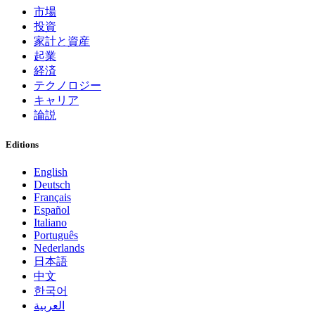
市場
投資
家計と資産
起業
経済
テクノロジー
キャリア
論説
Editions
English
Deutsch
Français
Español
Italiano
Português
Nederlands
日本語
中文
한국어
العربية