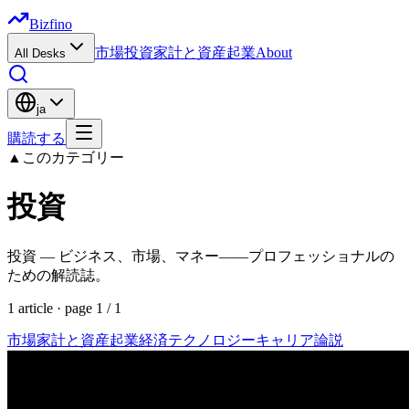
Bizfino
市場
投資
家計と資産
起業
About
All Desks
ja
購読する
▲
このカテゴリー
投資
投資 — ビジネス、市場、マネー——プロフェッショナルの
ための解読誌。
1
article
· page
1
/
1
市場
家計と資産
起業
経済
テクノロジー
キャリア
論説