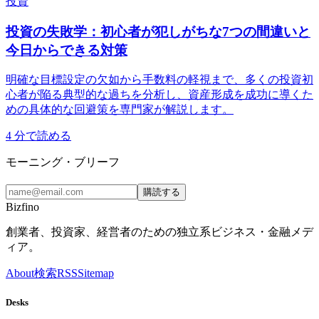
投資
投資の失敗学：初心者が犯しがちな7つの間違いと
今日からできる対策
明確な目標設定の欠如から手数料の軽視まで、多くの投資初
心者が陥る典型的な過ちを分析し、資産形成を成功に導くた
めの具体的な回避策を専門家が解説します。
4
分で読める
モーニング・ブリーフ
購読する
Bizfino
創業者、投資家、経営者のための独立系ビジネス・金融メデ
ィア。
About
検索
RSS
Sitemap
Desks