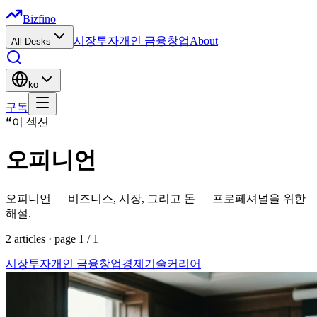
Bizfino
시장
투자
개인 금융
창업
About
All Desks
ko
구독
❝
이 섹션
오피니언
오피니언 — 비즈니스, 시장, 그리고 돈 — 프로페셔널을 위한
해설.
2
articles
· page
1
/
1
시장
투자
개인 금융
창업
경제
기술
커리어