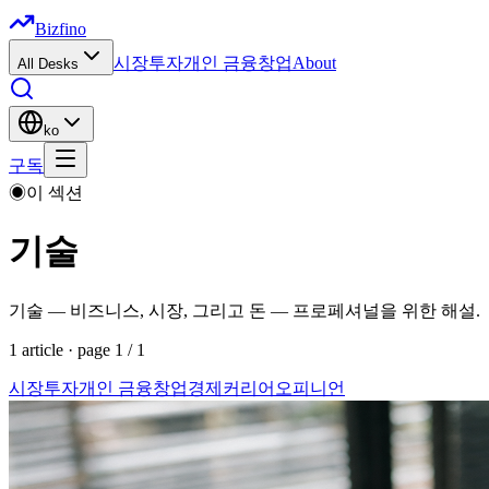
Bizfino
시장
투자
개인 금융
창업
About
All Desks
ko
구독
◉
이 섹션
기술
기술 — 비즈니스, 시장, 그리고 돈 — 프로페셔널을 위한 해설.
1
article
· page
1
/
1
시장
투자
개인 금융
창업
경제
커리어
오피니언