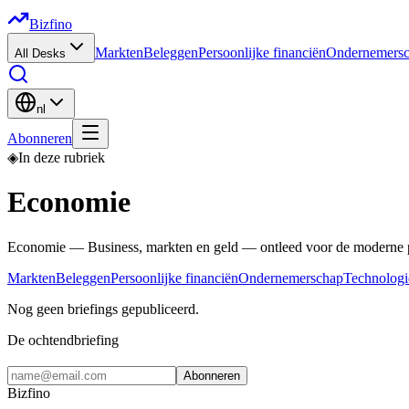
Bizfino
Markten
Beleggen
Persoonlijke financiën
Ondernemers
All Desks
nl
Abonneren
◈
In deze rubriek
Economie
Economie — Business, markten en geld — ontleed voor de moderne p
Markten
Beleggen
Persoonlijke financiën
Ondernemerschap
Technologi
Nog geen briefings gepubliceerd.
De ochtendbriefing
Abonneren
Bizfino