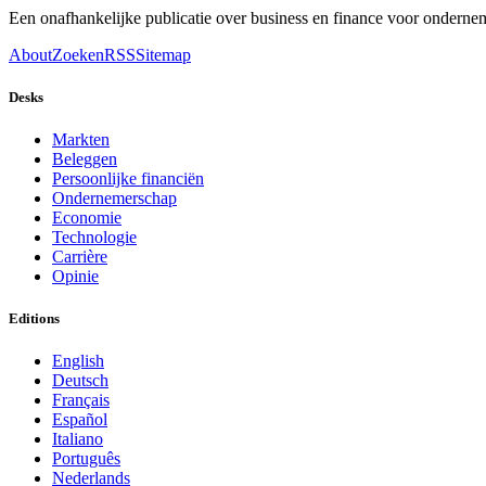
Een onafhankelijke publicatie over business en finance voor ondernem
About
Zoeken
RSS
Sitemap
Desks
Markten
Beleggen
Persoonlijke financiën
Ondernemerschap
Economie
Technologie
Carrière
Opinie
Editions
English
Deutsch
Français
Español
Italiano
Português
Nederlands