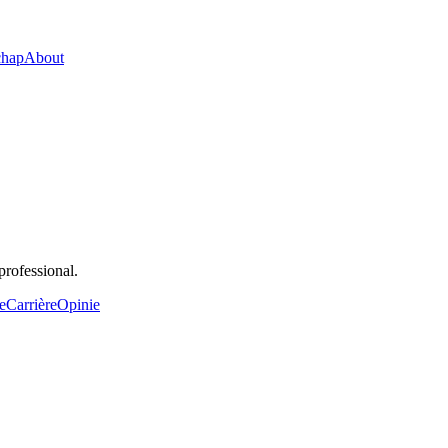
chap
About
rofessional.
e
Carrière
Opinie