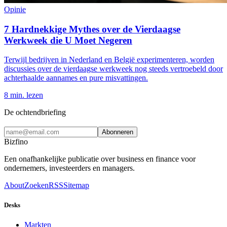
Opinie
7 Hardnekkige Mythes over de Vierdaagse
Werkweek die U Moet Negeren
Terwijl bedrijven in Nederland en België experimenteren, worden
discussies over de vierdaagse werkweek nog steeds vertroebeld door
achterhaalde aannames en pure misvattingen.
8
min. lezen
De ochtendbriefing
Abonneren
Bizfino
Een onafhankelijke publicatie over business en finance voor
ondernemers, investeerders en managers.
About
Zoeken
RSS
Sitemap
Desks
Markten