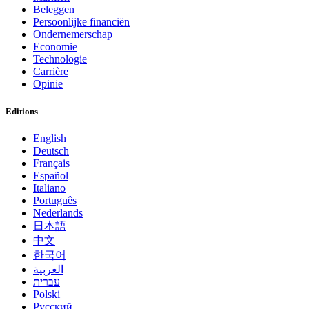
Beleggen
Persoonlijke financiën
Ondernemerschap
Economie
Technologie
Carrière
Opinie
Editions
English
Deutsch
Français
Español
Italiano
Português
Nederlands
日本語
中文
한국어
العربية
עברית
Polski
Русский