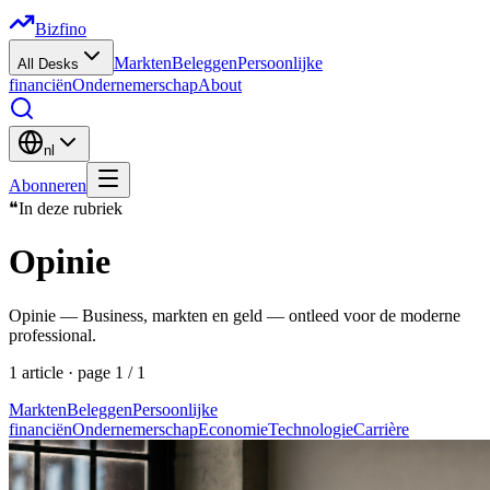
Bizfino
Markten
Beleggen
Persoonlijke
All Desks
financiën
Ondernemerschap
About
nl
Abonneren
❝
In deze rubriek
Opinie
Opinie — Business, markten en geld — ontleed voor de moderne
professional.
1
article
· page
1
/
1
Markten
Beleggen
Persoonlijke
financiën
Ondernemerschap
Economie
Technologie
Carrière