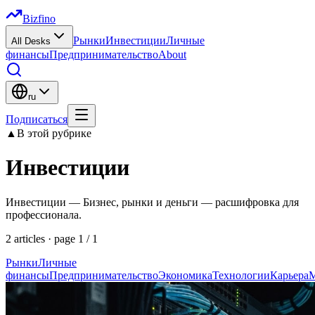
Bizfino
Рынки
Инвестиции
Личные
All Desks
финансы
Предпринимательство
About
ru
Подписаться
▲
В этой рубрике
Инвестиции
Инвестиции — Бизнес, рынки и деньги — расшифровка для
профессионала.
2
articles
· page
1
/
1
Рынки
Личные
финансы
Предпринимательство
Экономика
Технологии
Карьера