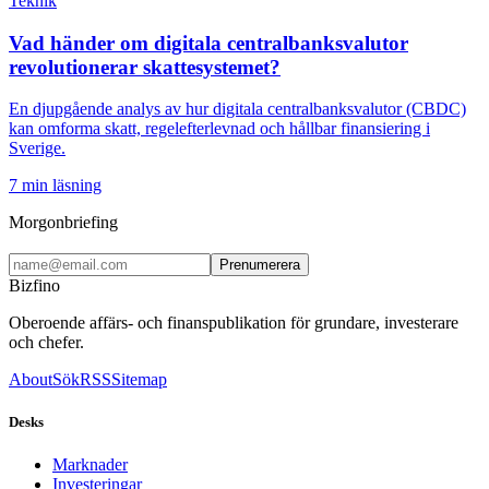
Teknik
Vad händer om digitala centralbanksvalutor
revolutionerar skattesystemet?
En djupgående analys av hur digitala centralbanksvalutor (CBDC)
kan omforma skatt, regelefterlevnad och hållbar finansiering i
Sverige.
7
min läsning
Morgonbriefing
Prenumerera
Bizfino
Oberoende affärs- och finanspublikation för grundare, investerare
och chefer.
About
Sök
RSS
Sitemap
Desks
Marknader
Investeringar