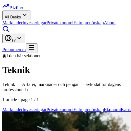
Bizfino
All Desks
Marknader
Investeringar
Privatekonomi
Entreprenörskap
About
sv
Prenumerera
◉
I den här sektionen
Teknik
Teknik — Affärer, marknader och pengar — avkodat för dagens
professionella.
1
article
· page
1
/
1
Marknader
Investeringar
Privatekonomi
Entreprenörskap
Ekonomi
Karri