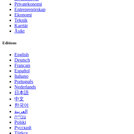
Privatekonomi
Entreprenörskap
Ekonomi
Teknik
Karriär
Åsikt
Editions
English
Deutsch
Français
Español
Italiano
Português
Nederlands
日本語
中文
한국어
العربية
עברית
Polski
Русский
Türkçe