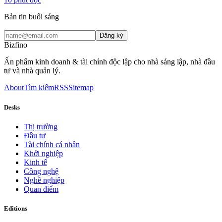
Bản tin buổi sáng
Đăng ký
Bizfino
Ấn phẩm kinh doanh & tài chính độc lập cho nhà sáng lập, nhà đầu
tư và nhà quản lý.
About
Tìm kiếm
RSS
Sitemap
Desks
Thị trường
Đầu tư
Tài chính cá nhân
Khởi nghiệp
Kinh tế
Công nghệ
Nghề nghiệp
Quan điểm
Editions