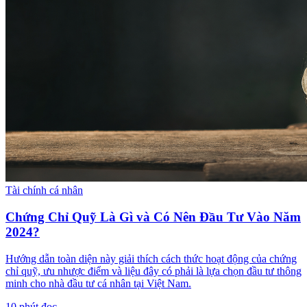
Tài chính cá nhân
Chứng Chỉ Quỹ Là Gì và Có Nên Đầu Tư Vào Năm
2024?
Hướng dẫn toàn diện này giải thích cách thức hoạt động của chứng
chỉ quỹ, ưu nhược điểm và liệu đây có phải là lựa chọn đầu tư thông
minh cho nhà đầu tư cá nhân tại Việt Nam.
10
phút đọc