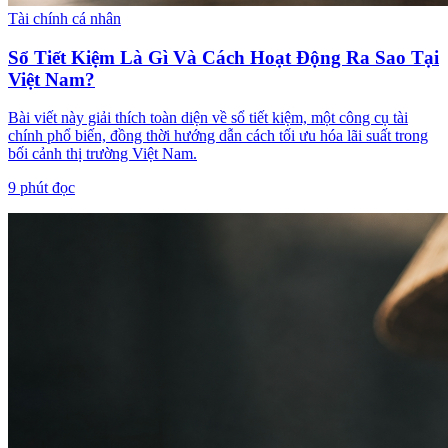
Tài chính cá nhân
Sổ Tiết Kiệm Là Gì Và Cách Hoạt Động Ra Sao Tại
Việt Nam?
Bài viết này giải thích toàn diện về sổ tiết kiệm, một công cụ tài
chính phổ biến, đồng thời hướng dẫn cách tối ưu hóa lãi suất trong
bối cảnh thị trường Việt Nam.
9
phút đọc