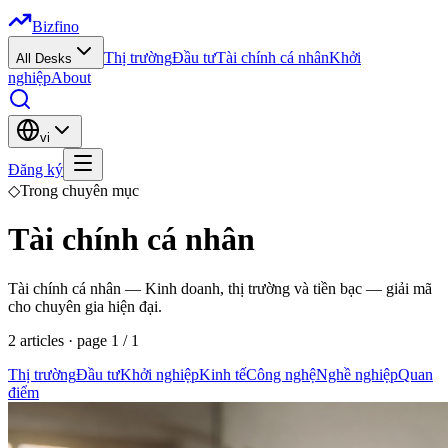
Bizfino
Thị trường
Đầu tư
Tài chính cá nhân
Khởi
All Desks
nghiệp
About
vi
Đăng ký
◇
Trong chuyên mục
Tài chính cá nhân
Tài chính cá nhân — Kinh doanh, thị trường và tiền bạc — giải mã
cho chuyên gia hiện đại.
2
articles
· page
1
/
1
Thị trường
Đầu tư
Khởi nghiệp
Kinh tế
Công nghệ
Nghề nghiệp
Quan
điểm