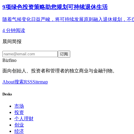
9项绿色投资策略助您规划可持续退休生活
随着气候变化日益严峻，将可持续发展原则融入退休规划，不
4
分钟阅读
晨间简报
订阅
Bizfino
面向创始人、投资者和管理者的独立商业与金融刊物。
About
搜索
RSS
Sitemap
Desks
市场
投资
个人理财
创业
经济