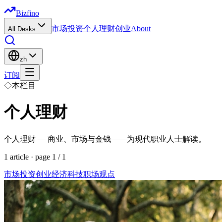
Bizfino
市场
投资
个人理财
创业
About
All Desks
zh
订阅
◇
本栏目
个人理财
个人理财 — 商业、市场与金钱——为现代职业人士解读。
1
article
· page
1
/
1
市场
投资
创业
经济
科技
职场
观点