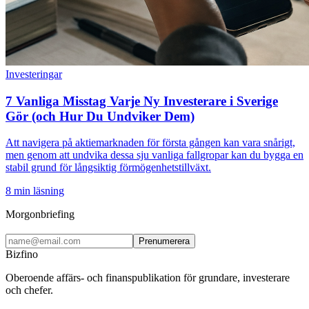
Investeringar
7 Vanliga Misstag Varje Ny Investerare i Sverige
Gör (och Hur Du Undviker Dem)
Att navigera på aktiemarknaden för första gången kan vara snårigt,
men genom att undvika dessa sju vanliga fallgropar kan du bygga en
stabil grund för långsiktig förmögenhetstillväxt.
8
min läsning
Morgonbriefing
Prenumerera
Bizfino
Oberoende affärs- och finanspublikation för grundare, investerare
och chefer.