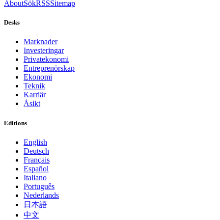
About
Sök
RSS
Sitemap
Desks
Marknader
Investeringar
Privatekonomi
Entreprenörskap
Ekonomi
Teknik
Karriär
Åsikt
Editions
English
Deutsch
Français
Español
Italiano
Português
Nederlands
日本語
中文