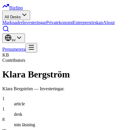
Bizfino
All Desks
Marknader
Investeringar
Privatekonomi
Entreprenörskap
About
sv
Prenumerera
KB
Contributors
Klara Bergström
Klara Bergström
—
Investeringar
.
1
article
1
desk
8
min läsning
sv