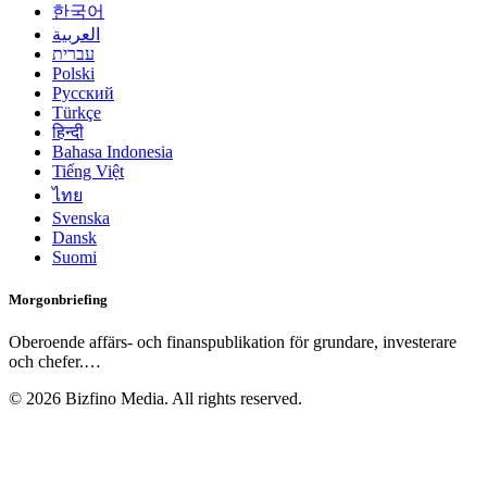
한국어
العربية
עברית
Polski
Русский
Türkçe
हिन्दी
Bahasa Indonesia
Tiếng Việt
ไทย
Svenska
Dansk
Suomi
Morgonbriefing
Oberoende affärs- och finanspublikation för grundare, investerare
och chefer.
…
©
2026
Bizfino Media. All rights reserved.