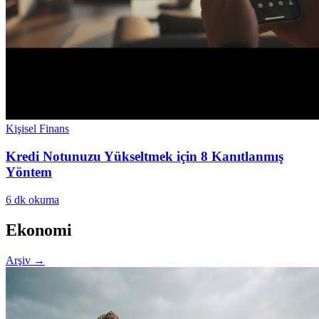
Kişisel Finans
Kredi Notunuzu Yükseltmek için 8 Kanıtlanmış
Yöntem
6
dk okuma
Ekonomi
Arşiv
→