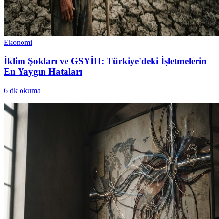
Ekonomi
İklim Şokları ve GSYİH: Türkiye'deki İşletmelerin
En Yaygın Hataları
6
dk okuma