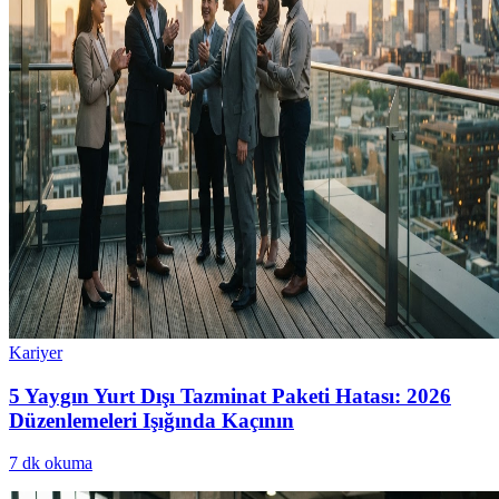
Kariyer
5 Yaygın Yurt Dışı Tazminat Paketi Hatası: 2026
Düzenlemeleri Işığında Kaçının
7
dk okuma