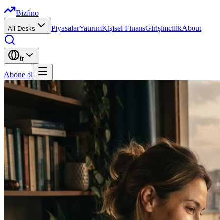
Bizfino
Piyasalar
Yatırım
Kişisel Finans
Girişimcilik
About
All Desks
tr
Abone ol