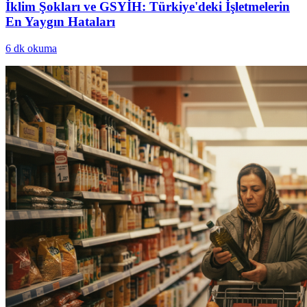
İklim Şokları ve GSYİH: Türkiye'deki İşletmelerin
En Yaygın Hataları
6
dk okuma