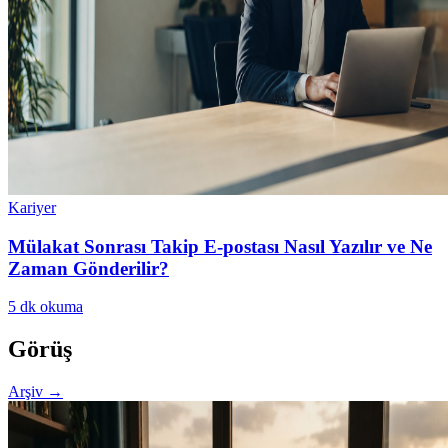
Kariyer
Mülakat Sonrası Takip E-postası Nasıl Yazılır ve Ne
Zaman Gönderilir?
5
dk okuma
Görüş
Arşiv
→