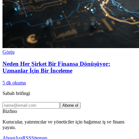
Görüş
Neden Her Şirket Bir Finansa Dönüşüyor:
Uzmanlar İçin Bir İnceleme
5
dk okuma
Sabah brifingi
Abone ol
Bizfino
Kurucular, yatırımcılar ve yöneticiler için bağımsız iş ve finans
yayını.
About
Ara
RSS
Sitemap