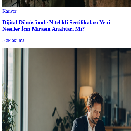
Kariyer
Dijital Dönüşümde Nitelikli Sertifikalar: Yeni
Nesiller İçin Mirasın Anahtarı Mı?
5
dk okuma