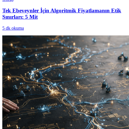
Tek Ebeveynler İçin Algoritmik Fiyatlamanın Etik
Sınırları: 5 Mit
5
dk okuma