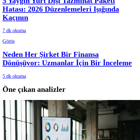
5 Yaygın Yurt Dışı Tazminat Paketi
Hatası: 2026 Düzenlemeleri Işığında
Kaçının
7
dk okuma
Görüş
Neden Her Şirket Bir Finansa
Dönüşüyor: Uzmanlar İçin Bir İnceleme
5
dk okuma
Öne çıkan analizler