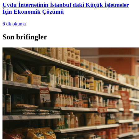
Uydu İnternetinin İstanbul'daki Küçük İşletmeler
İçin Ekonomik Çözümü
6
dk okuma
Son brifingler