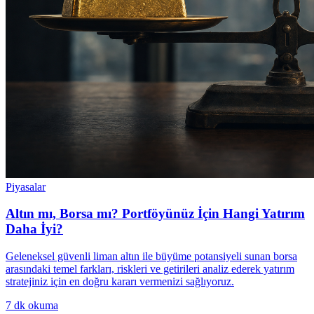
Piyasalar
Altın mı, Borsa mı? Portföyünüz İçin Hangi Yatırım
Daha İyi?
Geleneksel güvenli liman altın ile büyüme potansiyeli sunan borsa
arasındaki temel farkları, riskleri ve getirileri analiz ederek yatırım
stratejiniz için en doğru kararı vermenizi sağlıyoruz.
7
dk okuma