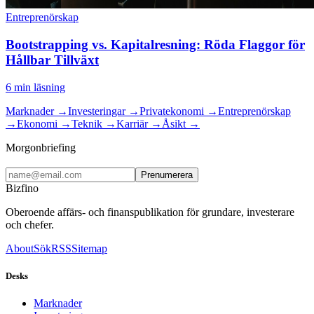
Entreprenörskap
Bootstrapping vs. Kapitalresning: Röda Flaggor för
Hållbar Tillväxt
6
min läsning
Marknader
→
Investeringar
→
Privatekonomi
→
Entreprenörskap
→
Ekonomi
→
Teknik
→
Karriär
→
Åsikt
→
Morgonbriefing
Prenumerera
Bizfino
Oberoende affärs- och finanspublikation för grundare, investerare
och chefer.
About
Sök
RSS
Sitemap
Desks
Marknader