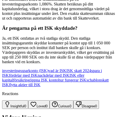
investeringssparkonto 1,086%. Skatten beräknas på ditt
kapitalunderlag, vilket i stora drag är det genomsnittliga värdet på
kontot plus insättningar under året. Den exakta skattesumman räknas
ut och rapporteras automatiskt av din bank till Skatteverket.
Är pengarna på ett ISK skyddade?
Ja, ett ISK omfattas av två statliga skydd. Den statliga
insättningsgarantin skyddar kontanter på kontot upp till 1 050 000
SEK per person och institut ifall banken skulle gå i konkurs.
Värdepappren skyddas av investerarskyddet, vilket ger ersättning på
upp till 250 000 SEK om du inte skulle få ut dina värdepapper från
banken vid en konkurs.
investeringssparkonto (ISK)
vad är ISK
ISK skatt 2024
spara i
ISK
fördelar med ISK
nackdelar med ISK
ISK eller
kapitalförsäkring
öppna ISK konto
hur fungerar ISK
schablonskatt
ISK
flytta aktier till ISK
Reactions
Insightful
0
Loved
0
Curious
0
Disagree
0