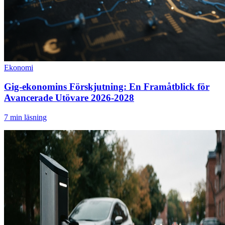
Ekonomi
Gig-ekonomins Förskjutning: En Framåtblick för
Avancerade Utövare 2026-2028
7
min läsning