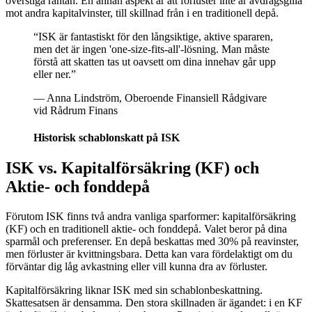
överstiga räntan. En annan aspekt är att förluster inte är avdragsgilla
mot andra kapitalvinster, till skillnad från i en traditionell depå.
“
ISK är fantastiskt för den långsiktige, aktive spararen,
men det är ingen 'one-size-fits-all'-lösning. Man måste
förstå att skatten tas ut oavsett om dina innehav går upp
eller ner.
”
—
Anna Lindström, Oberoende Finansiell Rådgivare
vid Rådrum Finans
Historisk schablonskatt på ISK
ISK vs. Kapitalförsäkring (KF) och
Aktie- och fonddepå
Förutom ISK finns två andra vanliga sparformer: kapitalförsäkring
(KF) och en traditionell aktie- och fonddepå. Valet beror på dina
sparmål och preferenser. En depå beskattas med 30% på reavinster,
men förluster är kvittningsbara. Detta kan vara fördelaktigt om du
förväntar dig låg avkastning eller vill kunna dra av förluster.
Kapitalförsäkring liknar ISK med sin schablonbeskattning.
Skattesatsen är densamma. Den stora skillnaden är ägandet: i en KF