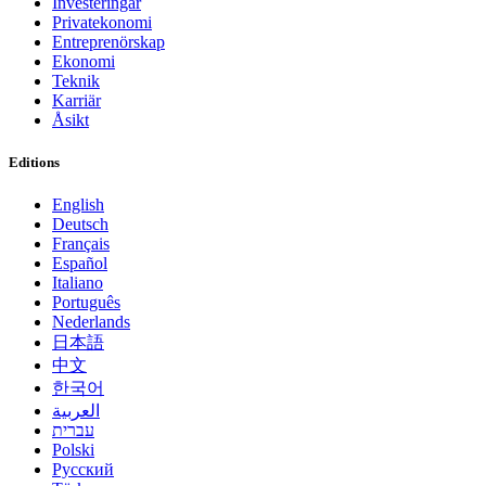
Investeringar
Privatekonomi
Entreprenörskap
Ekonomi
Teknik
Karriär
Åsikt
Editions
English
Deutsch
Français
Español
Italiano
Português
Nederlands
日本語
中文
한국어
العربية
עברית
Polski
Русский