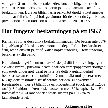
vanligaste är marknadsnoterade aktier, fonder, obligationer och
certifikat. Kontanter som du sätter in på kontot omfattas också av
beskattningen. Du äger tillgångarna på kontot direkt, vilket innebär
att du har full rösträtt på bolagsstämmor för de aktier du äger. Endast
privatpersoner och dödsbon kan öppna och inneha ett ISK.
Hur fungerar beskattningen på ett ISK?
Kärnan i ISK är dess unika beskattningsmodell. Du betalar inte 30%
kapitalskatt på faktiska vinster som i en depå. Istället betalar du en
årlig schablonskatt på ett så kallat 'kapitalunderlag'. Detta underlag
beräknas av din bank.
Kapitalunderlaget är summan av värdet på ditt konto vid ingången
av varje kvartal, plus alla insättningar och värdepappersöverföringar
som gjorts under året, delat på fyra. På detta kapitalunderlag
beräknas sedan en schablonintäkt. Denna intäkt multipliceras med
Riksgäldens fastställda statslåneränta per den 30 november
föregående år, plus ett tillägg på en procentenhet (dock minst 1,25%
totalt). Schablonintäkten beskattas sedan med 30% kapitalskatt. För
inkomståret 2024 landade den totala skatten på 1,086% av
kapitalunderlaget.
Ackumulerat för