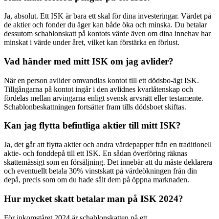
Ja, absolut. Ett ISK är bara ett skal för dina investeringar. Värdet på
de aktier och fonder du äger kan både öka och minska. Du betalar
dessutom schablonskatt på kontots värde även om dina innehav har
minskat i värde under året, vilket kan förstärka en förlust.
Vad händer med mitt ISK om jag avlider?
När en person avlider omvandlas kontot till ett dödsbo-ägt ISK.
Tillgångarna på kontot ingår i den avlidnes kvarlåtenskap och
fördelas mellan arvingarna enligt svensk arvsrätt eller testamente.
Schablonbeskattningen fortsätter fram tills dödsboet skiftas.
Kan jag flytta befintliga aktier till mitt ISK?
Ja, det går att flytta aktier och andra värdepapper från en traditionell
aktie- och fonddepå till ett ISK. En sådan överföring räknas
skattemässigt som en försäljning. Det innebär att du måste deklarera
och eventuellt betala 30% vinstskatt på värdeökningen från din
depå, precis som om du hade sålt dem på öppna marknaden.
Hur mycket skatt betalar man på ISK 2024?
För inkomståret 2024 är schablonskatten på ett