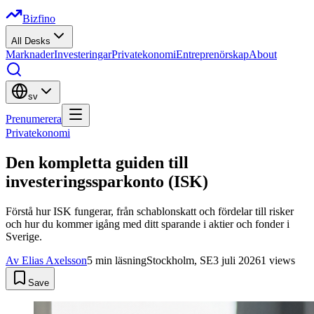
Bizfino
All Desks
Marknader
Investeringar
Privatekonomi
Entreprenörskap
About
sv
Prenumerera
Privatekonomi
Den kompletta guiden till
investeringssparkonto (ISK)
Förstå hur ISK fungerar, från schablonskatt och fördelar till risker
och hur du kommer igång med ditt sparande i aktier och fonder i
Sverige.
Av
Elias Axelsson
5
min läsning
Stockholm, SE
3 juli 2026
1
views
Save