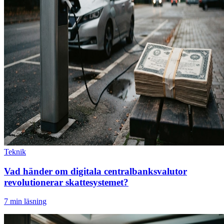
Teknik
Vad händer om digitala centralbanksvalutor
revolutionerar skattesystemet?
7
min läsning