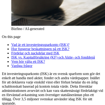
Bizfino / AI-generated
On this page
Vad är ett investeringssparkonto (ISK)?
Hur fungerar beskattningen på ett ISK?
Fördelar och nackdelar med ISK
ISK vs. Kapitalförsäkring (KF) och Aktie- och fonddepå
Vem bör välja ett ISK?
Vanliga frågor
Ett investeringssparkonto (ISK) är en svensk sparform som gör det
enkelt att handla med aktier, fonder och andra värdepapper. Istället
för att deklarera varje enskild vinst eller förlust betalar du en årlig
schablonskatt baserad på kontots totala värde. Detta förenklar
administrationen avsevärt och kan vara skattemässigt fördelaktigt vid
en förväntad avkastning som överstiger statslåneräntan plus ett
tillägg. Över 3,5 miljoner svenskar använder idag ISK för sitt
sparande.