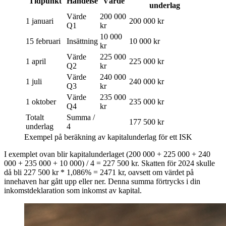
Tidpunkt
Händelse
Värde
underlag
Värde
200 000
1 januari
200 000 kr
Q1
kr
10 000
15 februari
Insättning
10 000 kr
kr
Värde
225 000
1 april
225 000 kr
Q2
kr
Värde
240 000
1 juli
240 000 kr
Q3
kr
Värde
235 000
1 oktober
235 000 kr
Q4
kr
Totalt
Summa /
177 500 kr
underlag
4
Exempel på beräkning av kapitalunderlag för ett ISK
I exemplet ovan blir kapitalunderlaget (200 000 + 225 000 + 240
000 + 235 000 + 10 000) / 4 = 227 500 kr. Skatten för 2024 skulle
då bli 227 500 kr * 1,086% = 2471 kr, oavsett om värdet på
innehaven har gått upp eller ner. Denna summa förtrycks i din
inkomstdeklaration som inkomst av kapital.