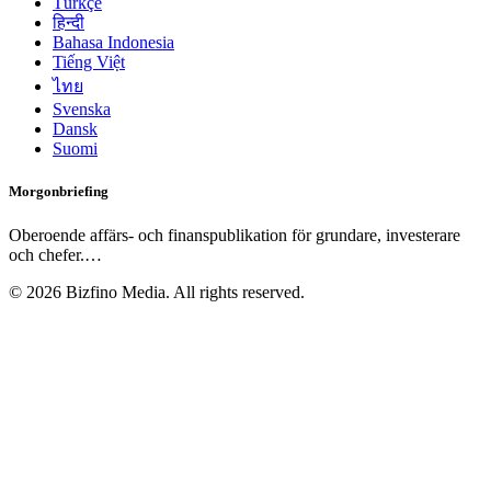
Türkçe
हिन्दी
Bahasa Indonesia
Tiếng Việt
ไทย
Svenska
Dansk
Suomi
Morgonbriefing
Oberoende affärs- och finanspublikation för grundare, investerare
och chefer.
…
©
2026
Bizfino Media. All rights reserved.