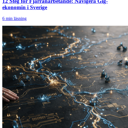
12 Steg för Fjärranarbetande: Navigera Gig-
ekonomin i Sverige
6
min läsning