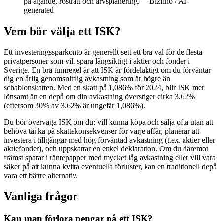
på ägande, rösträtt och arvsplanering.
—
Bizfino / AI-
generated
Vem bör välja ett ISK?
Ett investeringssparkonto är generellt sett ett bra val för de flesta
privatpersoner som vill spara långsiktigt i aktier och fonder i
Sverige. En bra tumregel är att ISK är fördelaktigt om du förväntar
dig en årlig genomsnittlig avkastning som är högre än
schablonskatten. Med en skatt på 1,086% för 2024, blir ISK mer
lönsamt än en depå om din avkastning överstiger cirka 3,62%
(eftersom 30% av 3,62% är ungefär 1,086%).
Du bör överväga ISK om du: vill kunna köpa och sälja ofta utan att
behöva tänka på skattekonsekvenser för varje affär, planerar att
investera i tillgångar med hög förväntad avkastning (t.ex. aktier eller
aktiefonder), och uppskattar en enkel deklaration. Om du däremot
främst sparar i räntepapper med mycket låg avkastning eller vill vara
säker på att kunna kvitta eventuella förluster, kan en traditionell depå
vara ett bättre alternativ.
Vanliga frågor
Kan man förlora pengar på ett ISK?