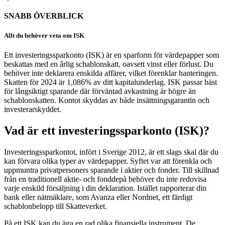
SNABB ÖVERBLICK
Allt du behöver veta om ISK
Ett investeringssparkonto (ISK) är en sparform för värdepapper som
beskattas med en årlig schablonskatt, oavsett vinst eller förlust. Du
behöver inte deklarera enskilda affärer, vilket förenklar hanteringen.
Skatten för 2024 är 1,086% av ditt kapitalunderlag. ISK passar bäst
för långsiktigt sparande där förväntad avkastning är högre än
schablonskatten. Kontot skyddas av både insättningsgarantin och
investerarskyddet.
Vad är ett investeringssparkonto (ISK)?
Investeringssparkontot, infört i Sverige 2012, är ett slags skal där du
kan förvara olika typer av värdepapper. Syftet var att förenkla och
uppmuntra privatpersoners sparande i aktier och fonder. Till skillnad
från en traditionell aktie- och fonddepå behöver du inte redovisa
varje enskild försäljning i din deklaration. Istället rapporterar din
bank eller nätmäklare, som Avanza eller Nordnet, ett färdigt
schablonbelopp till Skatteverket.
På ett ISK kan du äga en rad olika finansiella instrument. De