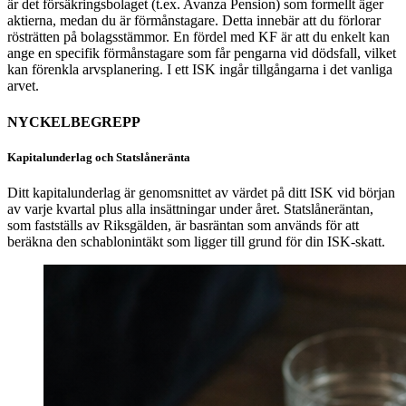
är det försäkringsbolaget (t.ex. Avanza Pension) som formellt äger
aktierna, medan du är förmånstagare. Detta innebär att du förlorar
rösträtten på bolagsstämmor. En fördel med KF är att du enkelt kan
ange en specifik förmånstagare som får pengarna vid dödsfall, vilket
kan förenkla arvsplanering. I ett ISK ingår tillgångarna i det vanliga
arvet.
NYCKELBEGREPP
Kapitalunderlag och Statslåneränta
Ditt kapitalunderlag är genomsnittet av värdet på ditt ISK vid början
av varje kvartal plus alla insättningar under året. Statslåneräntan,
som fastställs av Riksgälden, är basräntan som används för att
beräkna den schablonintäkt som ligger till grund för din ISK-skatt.