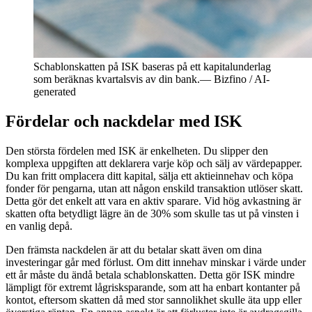
Schablonskatten på ISK baseras på ett kapitalunderlag
som beräknas kvartalsvis av din bank.
—
Bizfino / AI-
generated
Fördelar och nackdelar med ISK
Den största fördelen med ISK är enkelheten. Du slipper den
komplexa uppgiften att deklarera varje köp och sälj av värdepapper.
Du kan fritt omplacera ditt kapital, sälja ett aktieinnehav och köpa
fonder för pengarna, utan att någon enskild transaktion utlöser skatt.
Detta gör det enkelt att vara en aktiv sparare. Vid hög avkastning är
skatten ofta betydligt lägre än de 30% som skulle tas ut på vinsten i
en vanlig depå.
Den främsta nackdelen är att du betalar skatt även om dina
investeringar går med förlust. Om ditt innehav minskar i värde under
ett år måste du ändå betala schablonskatten. Detta gör ISK mindre
lämpligt för extremt lågrisksparande, som att ha enbart kontanter på
kontot, eftersom skatten då med stor sannolikhet skulle äta upp eller