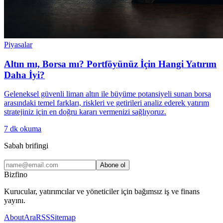
Piyasalar
Altın mı, Borsa mı? Portföyünüz İçin Hangi Yatırım
Daha İyi?
Geleneksel güvenli liman altın ile büyüme potansiyeli sunan borsa
arasındaki temel farkları, riskleri ve getirileri analiz ederek yatırım
stratejiniz için en doğru kararı vermenizi sağlıyoruz.
7
dk okuma
Sabah brifingi
Abone ol
Bizfino
Kurucular, yatırımcılar ve yöneticiler için bağımsız iş ve finans
yayını.
About
Ara
RSS
Sitemap