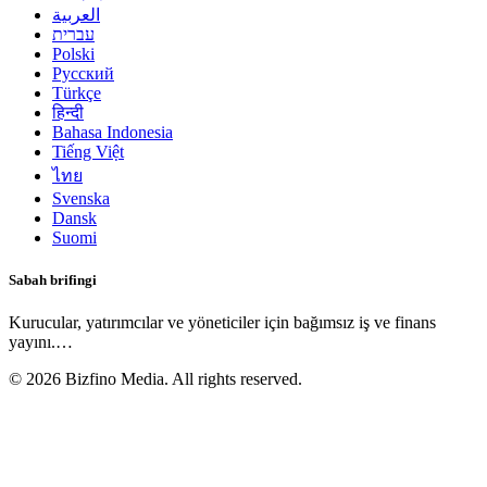
العربية
עברית
Polski
Русский
Türkçe
हिन्दी
Bahasa Indonesia
Tiếng Việt
ไทย
Svenska
Dansk
Suomi
Sabah brifingi
Kurucular, yatırımcılar ve yöneticiler için bağımsız iş ve finans
yayını.
…
©
2026
Bizfino Media. All rights reserved.