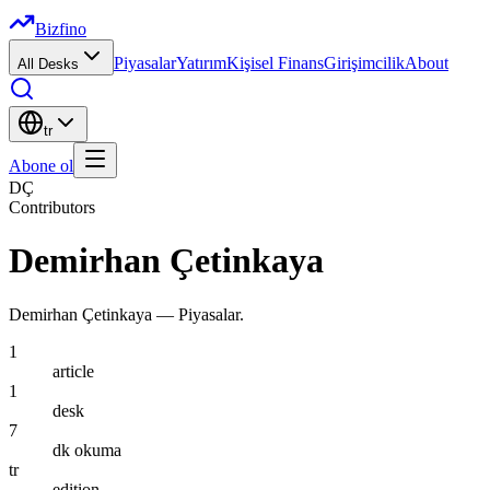
Bizfino
Piyasalar
Yatırım
Kişisel Finans
Girişimcilik
About
All Desks
tr
Abone ol
DÇ
Contributors
Demirhan Çetinkaya
Demirhan Çetinkaya
—
Piyasalar
.
1
article
1
desk
7
dk okuma
tr
edition