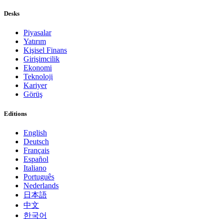
Desks
Piyasalar
Yatırım
Kişisel Finans
Girişimcilik
Ekonomi
Teknoloji
Kariyer
Görüş
Editions
English
Deutsch
Français
Español
Italiano
Português
Nederlands
日本語
中文
한국어