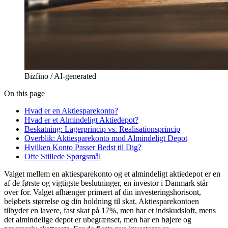
Bizfino / AI-generated
On this page
Hvad er en Aktiesparekonto?
Hvad er et Almindeligt Aktiedepot?
Beskatning: Lagerprincip vs. Realisationsprincip
Overblik: Aktiesparekonto mod Almindeligt Depot
Hvilken Konto Passer Bedst til Dig?
Ofte Stillede Spørgsmål
Valget mellem en aktiesparekonto og et almindeligt aktiedepot er en
af de første og vigtigste beslutninger, en investor i Danmark står
over for. Valget afhænger primært af din investeringshorisont,
beløbets størrelse og din holdning til skat. Aktiesparekontoen
tilbyder en lavere, fast skat på 17%, men har et indskudsloft, mens
det almindelige depot er ubegrænset, men har en højere og