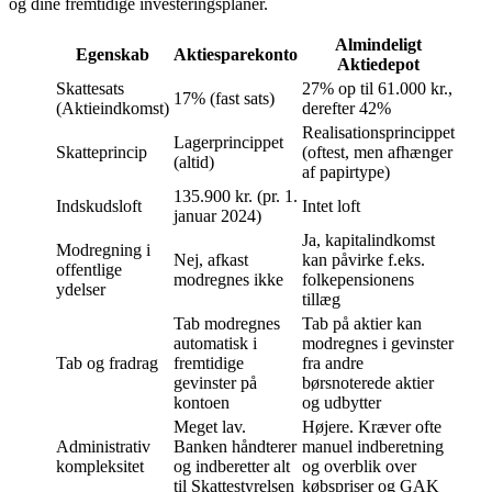
og dine fremtidige investeringsplaner.
Almindeligt
Egenskab
Aktiesparekonto
Aktiedepot
Skattesats
27% op til 61.000 kr.,
17% (fast sats)
(Aktieindkomst)
derefter 42%
Realisationsprincippet
Lagerprincippet
Skatteprincip
(oftest, men afhænger
(altid)
af papirtype)
135.900 kr. (pr. 1.
Indskudsloft
Intet loft
januar 2024)
Ja, kapitalindkomst
Modregning i
Nej, afkast
kan påvirke f.eks.
offentlige
modregnes ikke
folkepensionens
ydelser
tillæg
Tab modregnes
Tab på aktier kan
automatisk i
modregnes i gevinster
Tab og fradrag
fremtidige
fra andre
gevinster på
børsnoterede aktier
kontoen
og udbytter
Meget lav.
Højere. Kræver ofte
Administrativ
Banken håndterer
manuel indberetning
kompleksitet
og indberetter alt
og overblik over
til Skattestyrelsen
købspriser og GAK