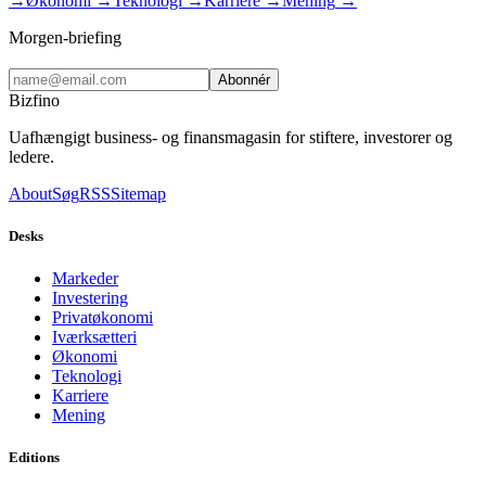
→
Økonomi
→
Teknologi
→
Karriere
→
Mening
→
Morgen-briefing
Abonnér
Bizfino
Uafhængigt business- og finansmagasin for stiftere, investorer og
ledere.
About
Søg
RSS
Sitemap
Desks
Markeder
Investering
Privatøkonomi
Iværksætteri
Økonomi
Teknologi
Karriere
Mening
Editions