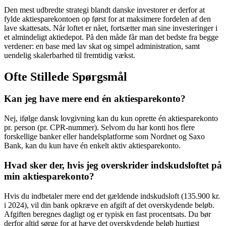
Den mest udbredte strategi blandt danske investorer er derfor at
fylde aktiesparekontoen op først for at maksimere fordelen af den
lave skattesats. Når loftet er nået, fortsætter man sine investeringer i
et almindeligt aktiedepot. På den måde får man det bedste fra begge
verdener: en base med lav skat og simpel administration, samt
uendelig skalerbarhed til fremtidig vækst.
Ofte Stillede Spørgsmål
Kan jeg have mere end én aktiesparekonto?
Nej, ifølge dansk lovgivning kan du kun oprette én aktiesparekonto
pr. person (pr. CPR-nummer). Selvom du har konti hos flere
forskellige banker eller handelsplatforme som Nordnet og Saxo
Bank, kan du kun have én enkelt aktiv aktiesparekonto.
Hvad sker der, hvis jeg overskrider indskudsloftet på
min aktiesparekonto?
Hvis du indbetaler mere end det gældende indskudsloft (135.900 kr.
i 2024), vil din bank opkræve en afgift af det overskydende beløb.
Afgiften beregnes dagligt og er typisk en fast procentsats. Du bør
derfor altid sørge for at hæve det overskydende beløb hurtigst