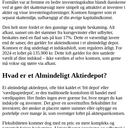
Formålet var at fremme en bedre investeringskultur blandt danskerne
ved at gøre det skattemæssigt mere simpelt og attraktivt at investere i
aktier og visse investeringsforeninger. Kontoen fungerer som et
separat skattemiljø, uafhængigt af din øvrige kapitalindkomst.
Den helt store fordel er den gunstige og simple beskatning. Alt
afkast, uanset om det stammer fra kursgevinster eller udbytter,
beskattes med en flad sats på kun 17%. Dette er væsentligt lavere
end de satser, der gælder for aktieindkomst i et almindeligt depot.
Kontoen er dog underlagt et indskudsloft, som reguleres årligt. For
2024 er loftet på 135.900 kr. Dette loft gælder for den samlede
værdi af dine indskud – ikke værdien af selve kontoen, som gerne
må vokse sig større via afkast.
Hvad er et Almindeligt Aktiedepot?
Et almindeligt aktiedepot, ofte blot kaldet et 'frit depot' eller
'værdipapirdepot', er den traditionelle kontoform til handel med
værdipapirer. Her findes ingen øvre grænse for, hvor meget du kan
indskyde og investere. Det giver en uovertruffen fleksibilitet for
investorer, der ønsker at placere større summer eller opbygge en
portefølje over mange år, som overstiger loftet på aktiesparekontoen.
Fleksibiliteten kommer dog med en pris: en mere kompleks og