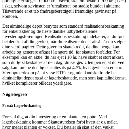
portefølje er steget 10.000 kr. i værdi, skal du betale 1.700 kr. (17%)
i skat, selvom gevinsten er 'urealiseret' og stadig bundet i aktierne.
Tilsvarende er et tab fradragsberettiget i fremtidige gevinster på
kontoen.
Det almindelige depot benytter som standard realisationsbeskatning
for enkeltaktier og de fleste danske udbyttebetalende
investeringsforeninger. Realisationsbeskatning indebærer, at du først
betaler skat af din gevinst, når du realiserer den – altså når du sælger
dine værdipapirer. Dette giver en skattekredit, da dine penge kan
arbejde og generere afkast i længere tid, før skatten forfalder. For
eksempel kan en aktie, du har ejet i 10 år, have skabt et stort afkast,
som du først beskattes af den dag, du sælger. Ulempen er, at du ved
salg kan ramme den høje skattesats på 42%, hvis gevinsten er stor.
Vær opmærksom på, at visse ETF'er og udenlandske fonde i et
almindeligt depot også er lagerbeskattede, men som kapitalindkomst,
hvilket komplicerer billedet yderligere.
Nøglebegreb
Forstå Lagerbeskatning
Forestil dig, at din investering er en plante i en potte. Med
lagerbeskatning kommer Skattestyrelsen forbi hvert år og måler,
hvor meget planten er vokset. Du betaler så skat af den vækst,