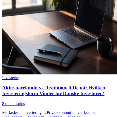
Investering
Aktiesparekonto vs. Traditionelt Depot: Hvilken
Investeringsform Vinder for Danske Investorer?
8
min læsning
Markeder
→
Investering
→
Privatøkonomi
→
Iværksætteri