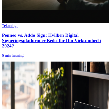
Teknologi
Penneo vs. Addo Sign: Hvilken Digital
Signeringsplatform er Bedst for Din Virksomhed i
2024?
6
min læsning