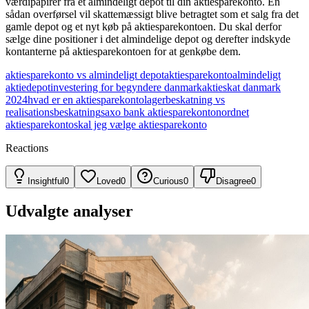
værdipapirer fra et almindeligt depot til din aktiesparekonto. En
sådan overførsel vil skattemæssigt blive betragtet som et salg fra det
gamle depot og et nyt køb på aktiesparekontoen. Du skal derfor
sælge dine positioner i det almindelige depot og derefter indskyde
kontanterne på aktiesparekontoen for at genkøbe dem.
aktiesparekonto vs almindeligt depot
aktiesparekonto
almindeligt
aktiedepot
investering for begyndere danmark
aktieskat danmark
2024
hvad er en aktiesparekonto
lagerbeskatning vs
realisationsbeskatning
saxo bank aktiesparekonto
nordnet
aktiesparekonto
skal jeg vælge aktiesparekonto
Reactions
Insightful
0
Loved
0
Curious
0
Disagree
0
Udvalgte analyser