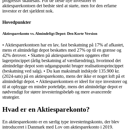
progressiv skattesats. For de fleste nye investorer er
aktiesparekontoen det bedste sted at starte, men for den erfarne
investor er det sjældent nok.
Hovedpunkter
Aktiesparekonto vs. Almindeligt Depot: Den Korte Version
• Aktiesparekontoen har en lav, fast beskatning på 17% af afkastet,
mens et almindeligt depot beskattes med 27% op til en grænse og
42% derover. • Skatten på aktiesparekontoen opgøres efter
lagerprincippet (årlig beskatning af værdiændring), hvorimod det
almindelige depot som udgangspunkt bruger realisationsprincippet
(beskatning ved salg). • Du kan maksimalt indskyde 135.900 kr.
(2024-sats) på en aktiesparekonto, mens der ikke er noget loft på et
almindeligt depot. • Aktiesparekontoen er ideel for nye investorer og
til at opbygge en mindre portefølje, mens det almindelige depot er
nødvendigt for større investeringsbeløb og mere avancerede
strategier.
Hvad er en Aktiesparekonto?
En aktiesparekonto er en særlig type investeringskonto, der blev
introduceret i Danmark med Lov om aktiesparekonto i 2019.