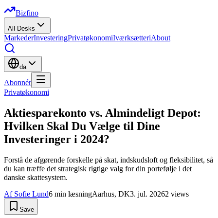
Bizfino
All Desks
Markeder
Investering
Privatøkonomi
Iværksætteri
About
da
Abonnér
Privatøkonomi
Aktiesparekonto vs. Almindeligt Depot:
Hvilken Skal Du Vælge til Dine
Investeringer i 2024?
Forstå de afgørende forskelle på skat, indskudsloft og fleksibilitet, så
du kan træffe det strategisk rigtige valg for din portefølje i det
danske skattesystem.
Af
Sofie Lund
6
min læsning
Aarhus, DK
3. jul. 2026
2
views
Save