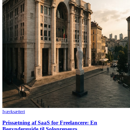
Iværksætteri
Prissætning af SaaS for Freelancere: En
Begynderguide til Solopreneurs