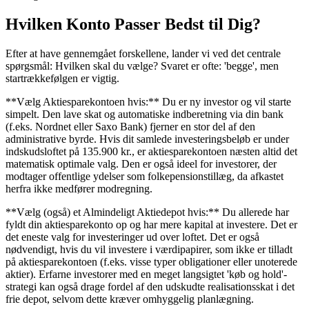
Hvilken Konto Passer Bedst til Dig?
Efter at have gennemgået forskellene, lander vi ved det centrale
spørgsmål: Hvilken skal du vælge? Svaret er ofte: 'begge', men
startrækkefølgen er vigtig.
**Vælg Aktiesparekontoen hvis:** Du er ny investor og vil starte
simpelt. Den lave skat og automatiske indberetning via din bank
(f.eks. Nordnet eller Saxo Bank) fjerner en stor del af den
administrative byrde. Hvis dit samlede investeringsbeløb er under
indskudsloftet på 135.900 kr., er aktiesparekontoen næsten altid det
matematisk optimale valg. Den er også ideel for investorer, der
modtager offentlige ydelser som folkepensionstillæg, da afkastet
herfra ikke medfører modregning.
**Vælg (også) et Almindeligt Aktiedepot hvis:** Du allerede har
fyldt din aktiesparekonto op og har mere kapital at investere. Det er
det eneste valg for investeringer ud over loftet. Det er også
nødvendigt, hvis du vil investere i værdipapirer, som ikke er tilladt
på aktiesparekontoen (f.eks. visse typer obligationer eller unoterede
aktier). Erfarne investorer med en meget langsigtet 'køb og hold'-
strategi kan også drage fordel af den udskudte realisationsskat i det
frie depot, selvom dette kræver omhyggelig planlægning.