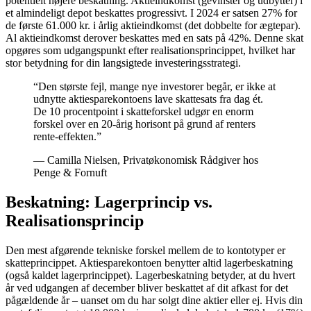
potentielt højere beskatning. Aktieindkomst (gevinster og udbytter) i
et almindeligt depot beskattes progressivt. I 2024 er satsen 27% for
de første 61.000 kr. i årlig aktieindkomst (det dobbelte for ægtepar).
Al aktieindkomst derover beskattes med en sats på 42%. Denne skat
opgøres som udgangspunkt efter realisationsprincippet, hvilket har
stor betydning for din langsigtede investeringsstrategi.
“
Den største fejl, mange nye investorer begår, er ikke at
udnytte aktiesparekontoens lave skattesats fra dag ét.
De 10 procentpoint i skatteforskel udgør en enorm
forskel over en 20-årig horisont på grund af renters
rente-effekten.
”
—
Camilla Nielsen, Privatøkonomisk Rådgiver hos
Penge & Fornuft
Beskatning: Lagerprincip vs.
Realisationsprincip
Den mest afgørende tekniske forskel mellem de to kontotyper er
skatteprincippet. Aktiesparekontoen benytter altid lagerbeskatning
(også kaldet lagerprincippet). Lagerbeskatning betyder, at du hvert
år ved udgangen af december bliver beskattet af dit afkast for det
pågældende år – uanset om du har solgt dine aktier eller ej. Hvis din