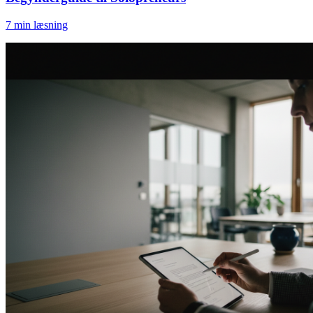
7
min læsning