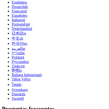
English
en
Deutsch
de
Français
fr
Español
es
Italiano
it
Português
pt
Nederlands
nl
日本語
ja
中文
zh
한국어
ko
العربية
ar
עברית
he
Polski
pl
Русский
ru
Türkçe
tr
हिन्दी
hi
Bahasa Indonesia
id
Tiếng Việt
vi
ไทย
th
Svenska
sv
Dansk
da
Suomi
fi
Preguntas frecuentes