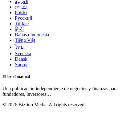
العربية
עברית
Polski
Русский
Türkçe
हिन्दी
Bahasa Indonesia
Tiếng Việt
ไทย
Svenska
Dansk
Suomi
El brief matinal
Una publicación independiente de negocios y finanzas para
fundadores, inversores
…
©
2026
Bizfino Media. All rights reserved.