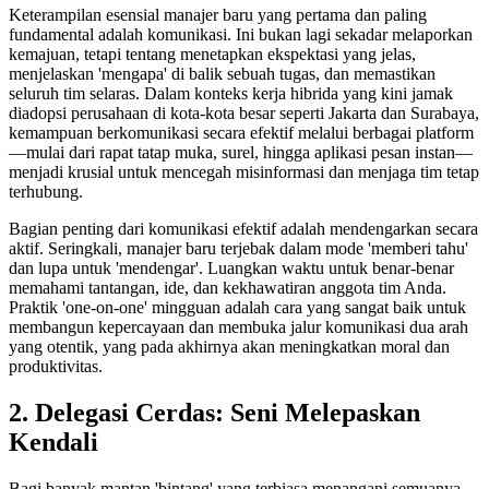
Keterampilan esensial manajer baru yang pertama dan paling
fundamental adalah komunikasi. Ini bukan lagi sekadar melaporkan
kemajuan, tetapi tentang menetapkan ekspektasi yang jelas,
menjelaskan 'mengapa' di balik sebuah tugas, dan memastikan
seluruh tim selaras. Dalam konteks kerja hibrida yang kini jamak
diadopsi perusahaan di kota-kota besar seperti Jakarta dan Surabaya,
kemampuan berkomunikasi secara efektif melalui berbagai platform
—mulai dari rapat tatap muka, surel, hingga aplikasi pesan instan—
menjadi krusial untuk mencegah misinformasi dan menjaga tim tetap
terhubung.
Bagian penting dari komunikasi efektif adalah mendengarkan secara
aktif. Seringkali, manajer baru terjebak dalam mode 'memberi tahu'
dan lupa untuk 'mendengar'. Luangkan waktu untuk benar-benar
memahami tantangan, ide, dan kekhawatiran anggota tim Anda.
Praktik 'one-on-one' mingguan adalah cara yang sangat baik untuk
membangun kepercayaan dan membuka jalur komunikasi dua arah
yang otentik, yang pada akhirnya akan meningkatkan moral dan
produktivitas.
2. Delegasi Cerdas: Seni Melepaskan
Kendali
Bagi banyak mantan 'bintang' yang terbiasa menangani semuanya