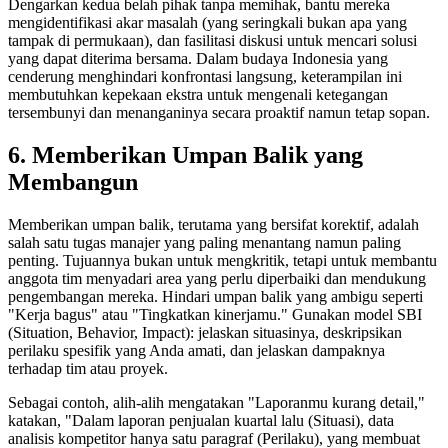
Dengarkan kedua belah pihak tanpa memihak, bantu mereka
mengidentifikasi akar masalah (yang seringkali bukan apa yang
tampak di permukaan), dan fasilitasi diskusi untuk mencari solusi
yang dapat diterima bersama. Dalam budaya Indonesia yang
cenderung menghindari konfrontasi langsung, keterampilan ini
membutuhkan kepekaan ekstra untuk mengenali ketegangan
tersembunyi dan menanganinya secara proaktif namun tetap sopan.
6. Memberikan Umpan Balik yang
Membangun
Memberikan umpan balik, terutama yang bersifat korektif, adalah
salah satu tugas manajer yang paling menantang namun paling
penting. Tujuannya bukan untuk mengkritik, tetapi untuk membantu
anggota tim menyadari area yang perlu diperbaiki dan mendukung
pengembangan mereka. Hindari umpan balik yang ambigu seperti
"Kerja bagus" atau "Tingkatkan kinerjamu." Gunakan model SBI
(Situation, Behavior, Impact): jelaskan situasinya, deskripsikan
perilaku spesifik yang Anda amati, dan jelaskan dampaknya
terhadap tim atau proyek.
Sebagai contoh, alih-alih mengatakan "Laporanmu kurang detail,"
katakan, "Dalam laporan penjualan kuartal lalu (Situasi), data
analisis kompetitor hanya satu paragraf (Perilaku), yang membuat