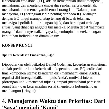
Kecerdasan emosional (EQ) adalah kemampuan untuk mengenali,
memahami, dan mengelola emosi diri sendiri, serta mengenali,
memahami, dan memengaruhi emosi orang lain. Dalam peran
manajerial, EQ seringkali lebih penting daripada IQ. Manajer
dengan EQ tinggi mampu tetap tenang di bawah tekanan,
menavigasi politik kantor dengan bijak, dan berempati terhadap
situasi yang dihadapi anggota tim mereka. Mereka dapat 'membaca
ruangan' dan menyesuaikan gaya kepemimpinan mereka dengan
kebutuhan individu dan dinamika tim.
KONSEP KUNCI
Apa Itu Kecerdasan Emosional (EQ)?
Dipopulerkan oleh psikolog Daniel Goleman, kecerdasan emosional
adalah prediktor kuat keberhasilan kepemimpinan. EQ terdiri dari
lima komponen utama: kesadaran diri (memahami emosi Anda),
regulasi diri (mengendalikan impuls Anda), motivasi internal
(dorongan untuk mencapai tujuan), empati (memahami perasaan
orang lain), dan keterampilan sosial (mengelola hubungan dan
membangun jaringan).
4. Manajemen Waktu dan Prioritas: Dari
'Saya' menjadi 'Kami'