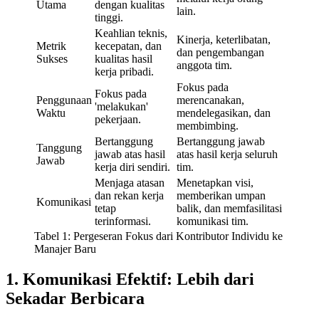
Utama
dengan kualitas
lain.
tinggi.
Keahlian teknis,
Kinerja, keterlibatan,
Metrik
kecepatan, dan
dan pengembangan
Sukses
kualitas hasil
anggota tim.
kerja pribadi.
Fokus pada
Fokus pada
Penggunaan
merencanakan,
'melakukan'
Waktu
mendelegasikan, dan
pekerjaan.
membimbing.
Bertanggung
Bertanggung jawab
Tanggung
jawab atas hasil
atas hasil kerja seluruh
Jawab
kerja diri sendiri.
tim.
Menjaga atasan
Menetapkan visi,
dan rekan kerja
memberikan umpan
Komunikasi
tetap
balik, dan memfasilitasi
terinformasi.
komunikasi tim.
Tabel 1: Pergeseran Fokus dari Kontributor Individu ke
Manajer Baru
1. Komunikasi Efektif: Lebih dari
Sekadar Berbicara