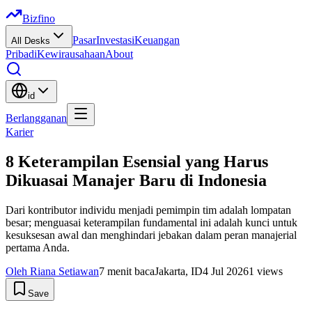
Bizfino
Pasar
Investasi
Keuangan
All Desks
Pribadi
Kewirausahaan
About
id
Berlangganan
Karier
8 Keterampilan Esensial yang Harus
Dikuasai Manajer Baru di Indonesia
Dari kontributor individu menjadi pemimpin tim adalah lompatan
besar; menguasai keterampilan fundamental ini adalah kunci untuk
kesuksesan awal dan menghindari jebakan dalam peran manajerial
pertama Anda.
Oleh
Riana Setiawan
7
menit baca
Jakarta, ID
4 Jul 2026
1
views
Save