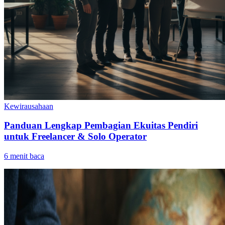
Kewirausahaan
Panduan Lengkap Pembagian Ekuitas Pendiri
untuk Freelancer & Solo Operator
6
menit baca