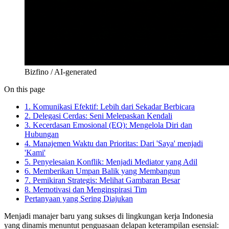
Bizfino / AI-generated
On this page
1. Komunikasi Efektif: Lebih dari Sekadar Berbicara
2. Delegasi Cerdas: Seni Melepaskan Kendali
3. Kecerdasan Emosional (EQ): Mengelola Diri dan
Hubungan
4. Manajemen Waktu dan Prioritas: Dari 'Saya' menjadi
'Kami'
5. Penyelesaian Konflik: Menjadi Mediator yang Adil
6. Memberikan Umpan Balik yang Membangun
7. Pemikiran Strategis: Melihat Gambaran Besar
8. Memotivasi dan Menginspirasi Tim
Pertanyaan yang Sering Diajukan
Menjadi manajer baru yang sukses di lingkungan kerja Indonesia
yang dinamis menuntut penguasaan delapan keterampilan esensial: