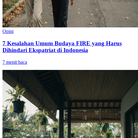
Opini
7 Kesalahan Umum Budaya FIRE yang Harus
Dihindari Ekspatriat di Indonesia
7
menit baca