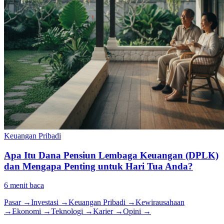
Keuangan Pribadi
Apa Itu Dana Pensiun Lembaga Keuangan (DPLK)
dan Mengapa Penting untuk Hari Tua Anda?
6
menit baca
Pasar
→
Investasi
→
Keuangan Pribadi
→
Kewirausahaan
→
Ekonomi
→
Teknologi
→
Karier
→
Opini
→