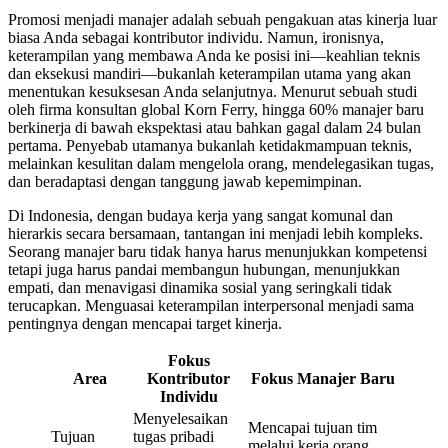
Promosi menjadi manajer adalah sebuah pengakuan atas kinerja luar
biasa Anda sebagai kontributor individu. Namun, ironisnya,
keterampilan yang membawa Anda ke posisi ini—keahlian teknis
dan eksekusi mandiri—bukanlah keterampilan utama yang akan
menentukan kesuksesan Anda selanjutnya. Menurut sebuah studi
oleh firma konsultan global Korn Ferry, hingga 60% manajer baru
berkinerja di bawah ekspektasi atau bahkan gagal dalam 24 bulan
pertama. Penyebab utamanya bukanlah ketidakmampuan teknis,
melainkan kesulitan dalam mengelola orang, mendelegasikan tugas,
dan beradaptasi dengan tanggung jawab kepemimpinan.
Di Indonesia, dengan budaya kerja yang sangat komunal dan
hierarkis secara bersamaan, tantangan ini menjadi lebih kompleks.
Seorang manajer baru tidak hanya harus menunjukkan kompetensi
tetapi juga harus pandai membangun hubungan, menunjukkan
empati, dan menavigasi dinamika sosial yang seringkali tidak
terucapkan. Menguasai keterampilan interpersonal menjadi sama
pentingnya dengan mencapai target kinerja.
Fokus
Area
Kontributor
Fokus Manajer Baru
Individu
Menyelesaikan
Mencapai tujuan tim
Tujuan
tugas pribadi
melalui kerja orang