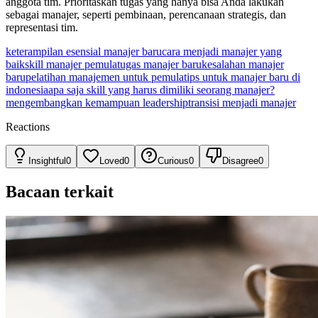
anggota tim. Prioritaskan tugas yang hanya bisa Anda lakukan
sebagai manajer, seperti pembinaan, perencanaan strategis, dan
representasi tim.
keterampilan esensial manajer baru
cara menjadi manajer yang
baik
skill manajer pemula
tugas manajer baru
kesalahan manajer
baru
pelatihan manajemen untuk pemula
tips untuk manajer baru di
indonesia
apa saja skill yang harus dimiliki seorang manajer?
mengembangkan kemampuan leadership
transisi menjadi manajer
Reactions
Insightful
0
Loved
0
Curious
0
Disagree
0
Bacaan terkait