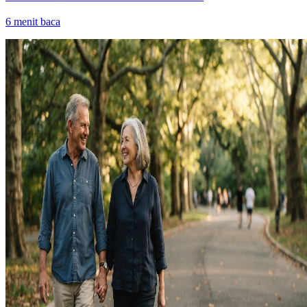
6
menit baca