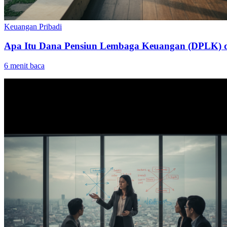
Keuangan Pribadi
Apa Itu Dana Pensiun Lembaga Keuangan (DPLK) d
6
menit baca