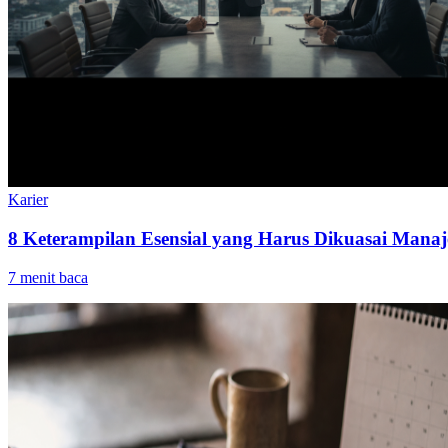
Karier
8 Keterampilan Esensial yang Harus Dikuasai Manaj
7
menit baca