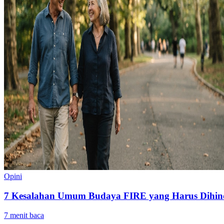
Opini
7 Kesalahan Umum Budaya FIRE yang Harus Dihinda
7
menit baca