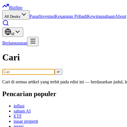
Bizfino
Pasar
Investasi
Keuangan Pribadi
Kewirausahaan
About
All Desks
id
Berlangganan
Cari
↵
Cari di semua artikel yang terbit pada edisi ini — berdasarkan judul, l
Pencarian populer
inflasi
saham AI
ETF
pasar properti
resesi