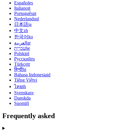
Español
es
Italiano
it
Português
pt
Nederlands
nl
日本語
ja
中文
zh
한국어
ko
العربية
ar
עברית
he
Polski
pl
Русский
ru
Türkçe
tr
हिन्दी
hi
Bahasa Indonesia
id
Tiếng Việt
vi
ไทย
th
Svenska
sv
Dansk
da
Suomi
fi
Frequently asked