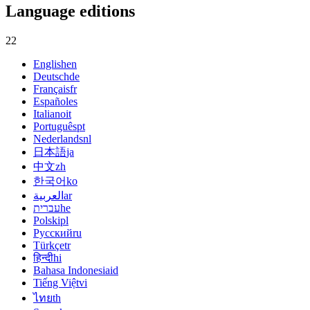
Language editions
22
English
en
Deutsch
de
Français
fr
Español
es
Italiano
it
Português
pt
Nederlands
nl
日本語
ja
中文
zh
한국어
ko
العربية
ar
עברית
he
Polski
pl
Русский
ru
Türkçe
tr
हिन्दी
hi
Bahasa Indonesia
id
Tiếng Việt
vi
ไทย
th