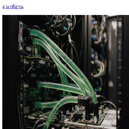
4
นาทีอ่าน