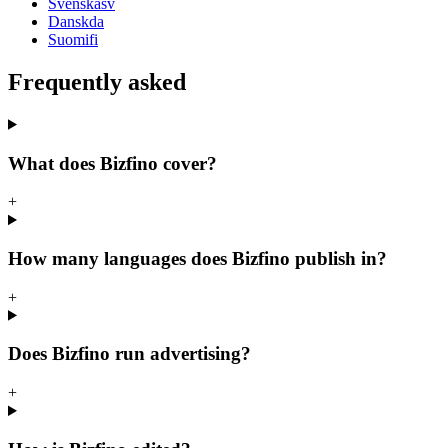
Svenska
sv
Dansk
da
Suomi
fi
Frequently asked
What does Bizfino cover?
+
How many languages does Bizfino publish in?
+
Does Bizfino run advertising?
+