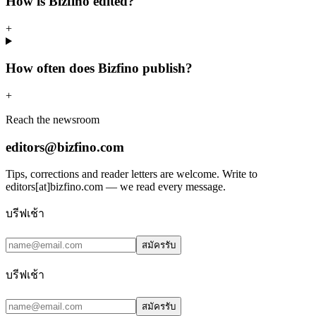
How is Bizfino edited?
+
How often does Bizfino publish?
+
Reach the newsroom
editors@bizfino.com
Tips, corrections and reader letters are welcome. Write to
editors[at]bizfino.com — we read every message.
บรีฟเช้า
สมัครรับ
บรีฟเช้า
สมัครรับ