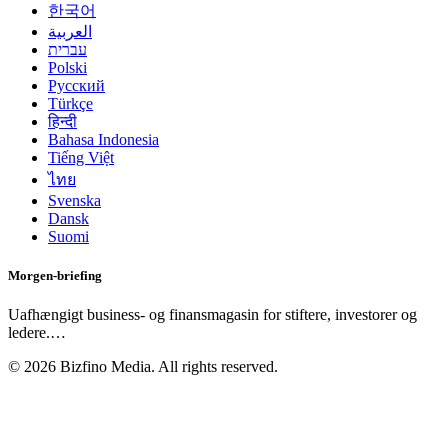
한국어
العربية
עברית
Polski
Русский
Türkçe
हिन्दी
Bahasa Indonesia
Tiếng Việt
ไทย
Svenska
Dansk
Suomi
Morgen-briefing
Uafhængigt business- og finansmagasin for stiftere, investorer og
ledere.
…
©
2026
Bizfino Media. All rights reserved.