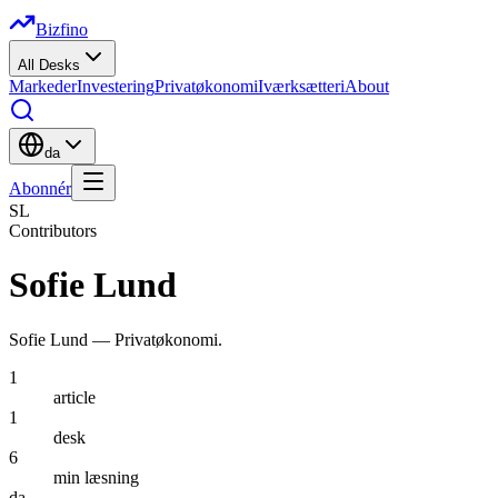
Bizfino
All Desks
Markeder
Investering
Privatøkonomi
Iværksætteri
About
da
Abonnér
SL
Contributors
Sofie Lund
Sofie Lund
—
Privatøkonomi
.
1
article
1
desk
6
min læsning
da