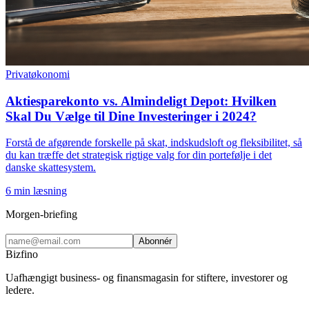
Privatøkonomi
Aktiesparekonto vs. Almindeligt Depot: Hvilken
Skal Du Vælge til Dine Investeringer i 2024?
Forstå de afgørende forskelle på skat, indskudsloft og fleksibilitet, så
du kan træffe det strategisk rigtige valg for din portefølje i det
danske skattesystem.
6
min læsning
Morgen-briefing
Abonnér
Bizfino
Uafhængigt business- og finansmagasin for stiftere, investorer og
ledere.