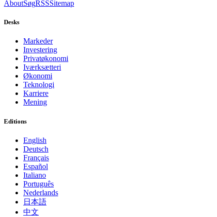
About
Søg
RSS
Sitemap
Desks
Markeder
Investering
Privatøkonomi
Iværksætteri
Økonomi
Teknologi
Karriere
Mening
Editions
English
Deutsch
Français
Español
Italiano
Português
Nederlands
日本語
中文